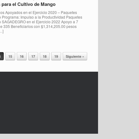
 para el Cultivo de Mango
os Apoyados en el Ejercicio 2020 – Paquetes
o Programa: Impulso a la Productividad Paquetes
go SAGADEGRO en el Ejercicio 2022 Apoyo a 7
 de 335 Beneficiarios con $1,314,205.00 pesos
…]
4
15
16
17
18
19
Siguiente »