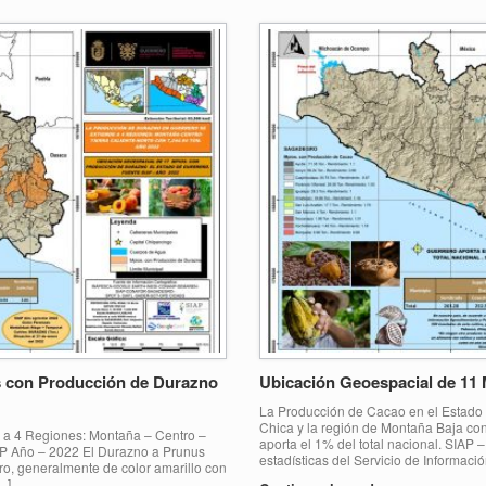
s con Producción de Durazno
Ubicación Geoespacial de 11
La Producción de Cacao en el Estado 
Chica y la región de Montaña Baja con
 a 4 Regiones: Montaña – Centro –
aporta el 1% del total nacional. SIAP
IAP Año – 2022 El Durazno a Prunus
estadísticas del Servicio de Informaci
ro, generalmente de color amarillo con
…]