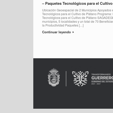
– Paquetes Tecnológicos para el Cultivo
Ubicación Geoespacial de 2 Municipios Apoyados e
Tecnológicos para el Cultivo de Plátano Programa:
Tecnológicos para el Cultivo de Plátano SAGADEGR
municipios, 5 localidades y un total de 70 Benefic
la Productividad Paquetes […]
Continuar leyendo
Post navigation