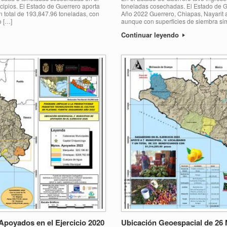
icipios. El Estado de Guerrero aporta
toneladas cosechadas. El Estado de Gu
n total de 193,847.96 toneladas, con
Año 2022 Guerrero, Chiapas, Nayarit 
o […]
aunque con superficies de siembra sim
Continuar leyendo
Apoyados en el Ejercicio 2020
Ubicación Geoespacial de 26 