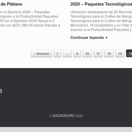
 de Plátano
2020 – Paquetes Tecnológicos
n el Ejercicio 2020 – Paquetes
Ubicación Geoespacial de 26 Municipi
 Impulso a la Productividad Paquetes
Tecnológicos para el Cultivo de Mang
O en el Ejercicio 2022 Apoyo a 2
Tecnológicos para el Cultivo de Man
iarios con $231,980.00 pesos Impulso a
Municipios, 18 localidades y un Total
Impulso a la Productividad Paquetes [
Continuar leyendo
« Anterior
1
…
9
10
11
12
13
1
©
SAGADEGRO
2023