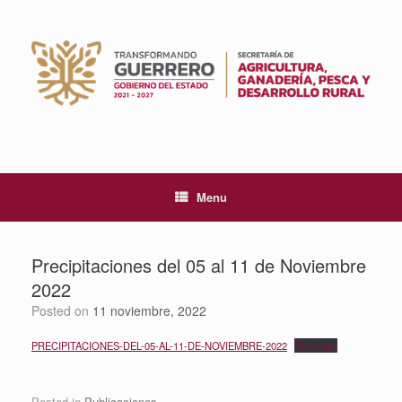
Skip
to
content
Menu
Precipitaciones del 05 al 11 de Noviembre
2022
Posted on
11 noviembre, 2022
PRECIPITACIONES-DEL-05-AL-11-DE-NOVIEMBRE-2022
Descarga
Posted in
Publicaciones
.