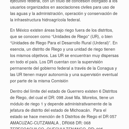
ejecutivo federal, con un título de concesión otorgado a los
usuarios organizados en asociaciones civiles para uso de
las aguas y la administración, operación y conservación de
la infraestructura hidroagrícola federal.
En México existen áreas bajo riego fuera de los distritos,
que se conocen como “Unidades de Riego” (UR), o bien
“Unidades de Riego Para el Desarrollo Rural (Urderal)”. En
esencia, un distrito de Riego y una unidad de riego tienen
los mismos objetivos. Las UR se encuentran muy dispersas
en todo el país. Los DR cuentan con la supervisión
permanente del gobierno federal a través de la Conagua y
las UR tienen mayor autonomía y una supervisión eventual
por parte de la misma Comisión
Dentro del límite del estado de Guerrero existen 6 Distritos
de Riego, del cual el DR: 098 José Ma. Morelos, tiene un
módulo de riego 1 y depende administrativamente de la
jefatura de distrito del estado de Michoacán. Para el
estado se hace mención de 5 Distritos de Riego el DR 057
AMACUZAC-CUTZAMALA , DR068 DR: 068
TEPECOACUILCO- QUECHULTENANGO, DR: 095