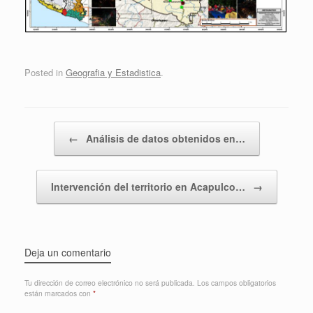
Posted in
Geografia y Estadistica
.
Post navigation
←
Análisis de datos obtenidos en…
Intervención del territorio en Acapulco…
→
Deja un comentario
Tu dirección de correo electrónico no será publicada.
Los campos obligatorios
están marcados con
*