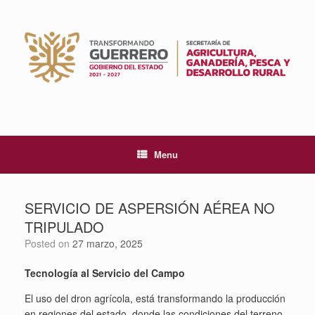
Skip
to
content
Menu
SERVICIO DE ASPERSIÓN AÉREA NO
TRIPULADO
Posted on
27 marzo, 2025
Tecnología al Servicio del Campo
El uso del dron agrícola, está transformando la producción
en regiones del estado, donde las condiciones del terreno